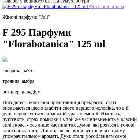
Товарів у кошику:
0 шт.
На суму:
0.00 грн.
Фото оригинала
Жіночі парфуми "Joli"
F 295 Парфуми
"Florabotanica" 125 ml
гвоздика, м'ята
троянда, амбра
ветивер, каладіум
Погодьтеся, коли юна представниця прекрасної статі
визначається ідеєю звабити свого першого чоловіка, то в її
душі народжується справжній ураган емоцій. Ніжність,
чуттєвість, страх помилки і в той же час впевненість у власній
силі і красі - ось лише частина тих думок, які рояться в голові
юної спокусниці. Дивно, але всі вони зустрілися в цьому
упомрачительном ароматі. Духи стали уособленням самої