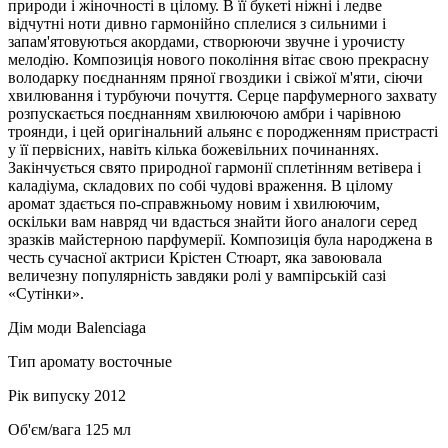
природи і жіночності в цілому. В її букеті ніжні і ледве
відчутні ноти дивно гармонійно сплелися з сильними і
запам'ятовуються акордами, створюючи звучне і урочисту
мелодію. Композиція нового покоління вітає свою прекрасну
володарку поєднанням пряної гвоздики і свіжої м'яти, сіючи
хвилювання і турбуючи почуття. Серце парфумерного захвату
розпускається поєднанням хвилюючою амбри і чарівною
троянди, і цей оригінальний альянс є породженням пристрасті
у її первісних, навіть кілька божевільних починаннях.
Закінчується свято природної гармонії сплетінням ветівера і
каладіума, складових по собі чудові враження. В цілому
аромат здається по-справжньому новим і хвилюючим,
оскільки вам навряд чи вдасться знайти його аналоги серед
зразків майстерною парфумерії. Композиція була народжена в
честь сучасної актриси Крістен Стюарт, яка завоювала
величезну популярність завдяки ролі у вампірській сазі
«Сутінки».
Дім моди
Balenciaga
Тип аромату
восточные
Рік випуску
2012
Об'єм/вага
125 мл