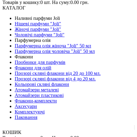
Товарів у кошику:
0 шт.
На суму:
0.00 грн.
КАТАЛОГ
Наливнi парфуми Joli
Нішеві парфуми "Joli"
Жіночі парфуми "Joli"
Чоловічі парфуми "Joli"
Парфумерна олія
Парфумерна олія жіноча "Joli" 50 мл
Парфумерна олія чоловіча "Joli" 50 мл
Флакони
Пробники для парфумів
Флакони для олій
Прозорі скляні флакони від 20 до 100 мл.
Прозорі скляні флакони від 4 до 20 мл.
Кольорові скляні флакони
Атомайзери металеві
Атомайзери пластикові
Флакони-комплекти
Аксесуари
Комплектуючі
Паковання
КОШИК