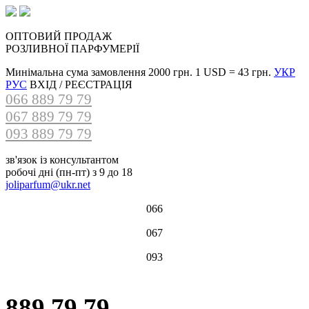
ОПТОВИЙ ПРОДАЖ
РОЗЛИВНОЇ ПАРФУМЕРІЇ
Минімальна сума замовлення 2000 грн.
1 USD =
43 грн.
УКР
РУС
ВХІД / РЕЄСТРАЦІЯ
066 889 79 79
067 889 79 79
093 889 79 79
зв'язок із консультантом
робочі дні (пн-пт) з 9 до 18
joliparfum@ukr.net
066
067
093
889 79 79