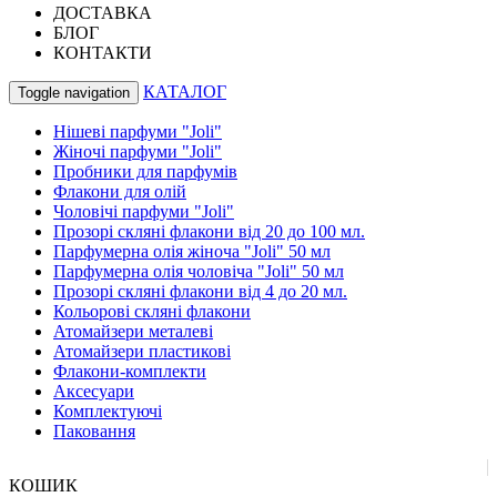
ДОСТАВКА
БЛОГ
КОНТАКТИ
КАТАЛОГ
Toggle navigation
Нішеві парфуми "Joli"
Жіночі парфуми "Joli"
Пробники для парфумів
Флакони для олій
Чоловічі парфуми "Joli"
Прозорі скляні флакони від 20 до 100 мл.
Парфумерна олія жіноча "Joli" 50 мл
Парфумерна олія чоловіча "Joli" 50 мл
Прозорі скляні флакони від 4 до 20 мл.
Кольорові скляні флакони
Атомайзери металеві
Атомайзери пластикові
Флакони-комплекти
Аксесуари
Комплектуючі
Паковання
КОШИК