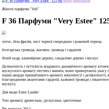
Фото оригинала
Жіночі парфуми "Joli"
F 36 Парфуми "Very Estee" 12
лотос, біла фрезія, лист чорної смородини і рожевий перець
болгарська троянда, жасмин, троянда і гарденія
білий кедр, кашемірове дерево, сандалове дерево і мускус
Делікатність і чуттєвість яскравого динамічного аромату втілює
мускусного аромату пестять і манять, вони привертають увагу
перші акорди привабливого аромату жіночності і делікатності, 
благородними акцентами гарденії, казкової троянди і пікантног
мускусу.
Дім моди
Estee Lauder
Тип аромату
древесные, дускусные, цветочные
Рік випуску
2012