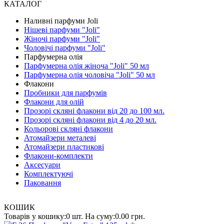
КАТАЛОГ
Наливнi парфуми Joli
Нішеві парфуми "Joli"
Жіночі парфуми "Joli"
Чоловічі парфуми "Joli"
Парфумерна олія
Парфумерна олія жіноча "Joli" 50 мл
Парфумерна олія чоловіча "Joli" 50 мл
Флакони
Пробники для парфумів
Флакони для олій
Прозорі скляні флакони від 20 до 100 мл.
Прозорі скляні флакони від 4 до 20 мл.
Кольорові скляні флакони
Атомайзери металеві
Атомайзери пластикові
Флакони-комплекти
Аксесуари
Комплектуючі
Паковання
КОШИК
Товарів у кошику:
0 шт.
На суму:
0.00 грн.