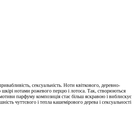
привабливість, сексуальність. Ноти квіткового, деревно-
 шкірі нотами рожевого перцю і лотоса. Так, створюються
х мотиви парфуму композиція стає більш яскравою і виблискує
ність чуттєвого і тепла кашемірового дерева і сексуальності