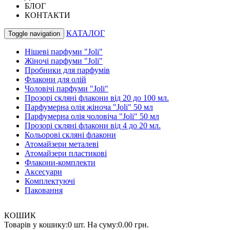
БЛОГ
КОНТАКТИ
КАТАЛОГ
Toggle navigation
Нішеві парфуми "Joli"
Жіночі парфуми "Joli"
Пробники для парфумів
Флакони для олій
Чоловічі парфуми "Joli"
Прозорі скляні флакони від 20 до 100 мл.
Парфумерна олія жіноча "Joli" 50 мл
Парфумерна олія чоловіча "Joli" 50 мл
Прозорі скляні флакони від 4 до 20 мл.
Кольорові скляні флакони
Атомайзери металеві
Атомайзери пластикові
Флакони-комплекти
Аксесуари
Комплектуючі
Паковання
КОШИК
Товарів у кошику:
0 шт.
На суму:
0.00 грн.