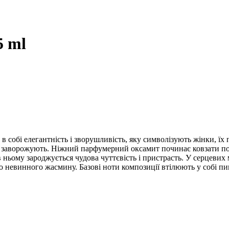
5 ml
 в собі елегантність і зворушливість, яку символізують жінки, їх 
 і заворожують. Ніжний парфумерний оксамит починає ковзати по
в ньому зароджується чудова чуттєвість і пристрасть. У серцеви
о невинного жасмину. Базові ноти композиції втілюють у собі пиш